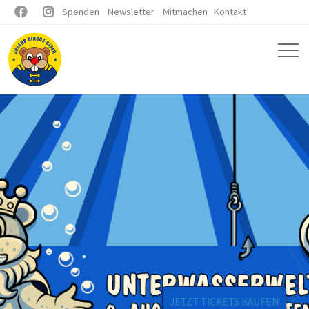


Spenden
Newsletter
Mitmachen
Kontakt
JETZT TICKETS KAUFEN